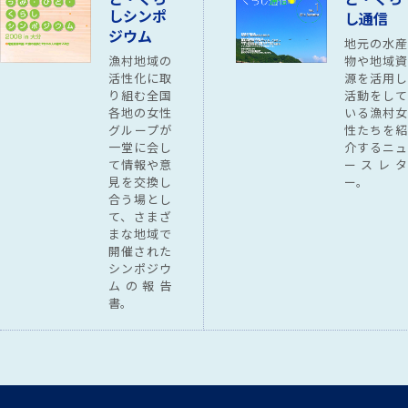
しシンポ
し通信
構造再編下の水産加工業の現状と課題
こ
事業報告書
ジウム
水産振興 第642号 処理水
平成21年度 平成22年度 平成23年度
地元の水産
の海洋放出を漁業者は認めな
2024年7月31日
水産振興
漁村地域の
物や地域資
い
コロナ禍が水産物中央卸売市場にもたらし
水産振興
活性化に取
源を活用し
た影響の考察～伝統的な社会調査と新たな
り組む全国
活動をして
データサイエンスの視点から～
水産振興 第641号
各地の女性
いる漁村女
地域活性化支援
地域活性化支援
漁業者の収入を守る —分かり
水産振興 第639号
グループが
性たちを紹
2024年7月31日
水産振興
やすい漁業共済・積立ぷらす
一堂に会し
介するニュ
—
主要水産物の需給と流通
し
事業報告書
て情報や意
初版 改訂版
ースレタ
見を交換し
ー。
合う場とし
処理水の海洋放出を漁業者は認めない
水産振興 第640号
水産振興
て、さまざ
海洋水産技術協議会ワークシ
水産振興 第642号
まな地域で
ョップ
2024年7月31日
水産振興
開催された
「ブルーカーボンとカーボン
シンポジウム「ALPS処理水の海洋放出と
水産振興誌
シンポジウ
水産物輸出を巡る現状と課題」
クレジット—課題と展望」
ムの報告
水産振興誌 第651号
書。
水産振興 第639号
水産研究125年の歴史
す
水産振興
水産振興 第637号
コロナ禍が水産物中央卸売市
場にもたらした影響の考察
2024年7月31日
水産振興
水産物産地流通の現状と課題
～伝統的な社会調査と新たな
事業報告書
データサイエンスの視点から
1997年度 1998年度
～