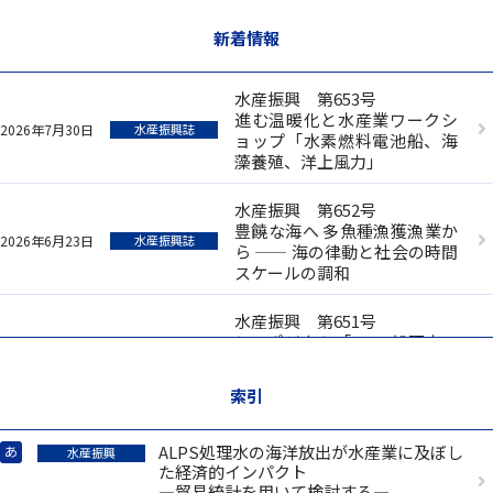
新着情報
水産振興 第653号
進む温暖化と水産業ワークシ
2026年7月30日
水産振興誌
ョップ「水素燃料電池船、海
藻養殖、洋上風力」
水産振興 第652号
豊饒な海へ 多魚種漁獲漁業か
2026年6月23日
水産振興誌
ら —— 海の律動と社会の時間
スケールの調和
水産振興 第651号
シンポジウム「ALPS処理水の
2026年2月26日
水産振興誌
海洋放出と水産物輸出を巡る
現状と課題」
索引
水産振興 第650号
ALPS処理水の海洋放出が水産業に及ぼし
あ
海洋水産技術協議会ワークシ
水産振興
2025年6月27日
水産振興誌
た経済的インパクト
ョップ「進む温暖化と水産
—貿易統計を用いて検討する—