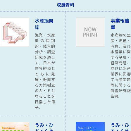
Vol.1 〜 Vol.16
収録資料
「漁業管理制度問題」懇談会記録—明治漁
き
水産振興
業法と戦後の漁業制度改革について—
うみ・ひと・くらしシンポジ
水産振興 第646号
ウム
2024年7月31日
地域活性化支援
水産振興
事業報告
2008年 〜 2019年
誌
書
漁業経営（組織・管理方式）のあり方
事業報告書
漁業・水産
事例調査研究報告 最終報告
水産物の生
水産振興 第645号
業の個別
産・流通・
内水面漁業に関する法改正に
的・総合的
漁業者の収入を守る—分かりやすい漁業共
消費、及び
水産振興
ついて
2024年7月31日
水産振興
水産振興誌
済・積立ぷらす—
事業報告書
分析・調査
水産業に関
水産振興 第641号
—内水面漁協の活性化に関す
研究を通し
する制度・
る研究における話題提供（20
て、日本が
経済問題、
漁業・水産業における東日本大震災被害と
事業報告書
21年3月）—
世界経済と
並びに水産
復興に関する調査研究
ともに発
業界に影響
平成24年度 平成25年度 平成26年度 シンポジ
水産振興 第644号
ウム報告集 情報資料集
展・振興す
する諸問題
ノルウェーの漁業管理から何
る方策樹立
等に関する
2024年7月31日
水産振興
を学ぶべきか？割当制度の利
漁村・漁港地域における自然エネルギーを
のガイドと
調査研究報
事業報告書
点と課題
利用した振興策の検討
なることを
告書。
平成25年度 平成26年度 平成27年度 ハンドブ
目指した冊
ック
水産振興 第643号
子。
太平洋クロマグロ管理に関す
漁村地域における交流と連携
事業報告書
る国際的・国内的な対応につ
2024年7月31日
水産振興
平成14年度報告 最終報告 事業展開のための手
いて
うみ・ひ
うみ・ひ
引き
（2017年以降の動き）
と・くら
と・くら