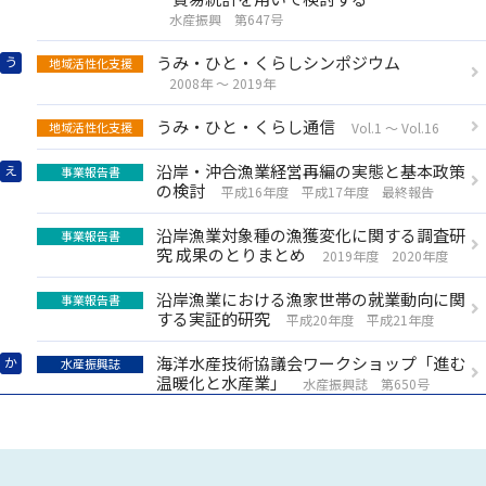
業」
水産振興 第647号
水産振興 第649号
うみ・ひと・くらしシンポジウム
う
地域活性化支援
ノルウェーサーモン養殖の経
2025年4月24日
水産振興誌
2008年 ～ 2019年
済学
うみ・ひと・くらし通信
地域活性化支援
Vol.1 ～ Vol.16
水産振興 第648号
洋上風力発電と水産 —水産海
2025年4月8日
水産振興
沿岸・沖合漁業経営再編の実態と基本政策
え
事業報告書
洋研究の立場から懸念される
の検討
平成16年度 平成17年度 最終報告
こと——
沿岸漁業対象種の漁獲変化に関する調査研
事業報告書
水産振興 第647号
究 成果のとりまとめ
2019年度 2020年度
ALPS処理水の海洋放出が水産
業に及ぼした経済的インパク
沿岸漁業における漁家世帯の就業動向に関
2025年3月25日
水産振興
事業報告書
ト
する実証的研究
平成20年度 平成21年度
—貿易統計を用いて検討する
—
海洋水産技術協議会ワークショップ「進む
か
水産振興誌
温暖化と水産業」
水産振興誌 第650号
水産振興 第1号からのリスト
2025年3月14日
水産振興
を掲載しました
海洋水産技術協議会ワークショップ「ブル
水産振興
ーカーボンとカーボンクレジット—課題と
展望」
うみ・ひと・くらし通信
水産振興 第640号
2024年7月31日
地域活性化支援