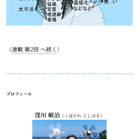
（
連載 第2回 へ続く
）
プロフィール
窪川 敏治
（くぼかわ としはる）