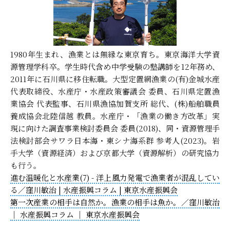
1980年生まれ、漁業とは無縁な東京育ち。東京海洋大学資
源管理学科卒。学生時代含め中学受験の塾講師を12年務め、
2011年に石川県に移住転職。大型定置網漁業の(有)金城水産
代表取締役、水産庁・水産政策審議会 委員、石川県定置漁
業協会 代表監事、石川県漁協加賀支所 総代、(株)船舶職員
養成協会北陸信越 教員。水産庁・「漁業の働き方改革」実
現に向けた調査事業検討委員会 委員(2018)、同・資源管理手
法検討部会サワラ日本海・東シナ海系群 参考人(2023)。岩
手大学（資源経済）および京都大学（資源解析）の研究協力
も行う。
進む温暖化と水産業(7) - 洋上風力発電で漁業者が混乱してい
る／窪川敏治 | 水産振興コラム | 東京水産振興会
第一次産業の相手は自然か。漁業の相手は魚か。／窪川敏治
｜ 水産振興コラム ｜ 東京水産振興会