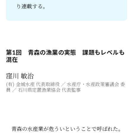
り連載する。
第1回 青森の漁業の実態 課題もレベルも
混在
窪川 敏治
(有) 金城水産 代表取締役 ／ 水産庁・水産政策審議会 委
員 ／ 石川県定置漁業協会 代表監事
青森の水産業が危ういということで呼ばれた。