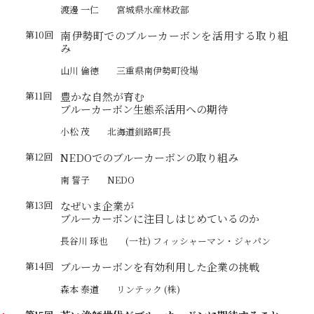
渡邊 一仁
宮城県水産林政部
第10回
南伊勢町でのブルーカーボンを活用する取り組
み
山川 倫徳
三重県南伊勢町役場
第11回
豊かな自然が育む
ブルーカーボン生態系活用への期待
小松 茂
北海道釧路町長
第12回
NEDOでのブルーカーボンの取り組み
南 誓子
NEDO
第13回
なぜいま企業が
ブルーカーボンに注目しはじめているのか
長谷川 琢也
(一社) フィッシャーマン・ジャパン
第14回
ブルーカーボンを有効利用した企業の挑戦
森本 泰道
リンテック (株)