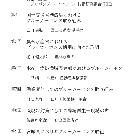
ジャパンブルーエコノミー技術研究組合 (JBE)
第4回
国土交通省港湾局における
ブルーカーボンの取り組み
山口 貴弘
国土交通省 港湾局
第5回
農林水産省における
ブルーカーボンの活用に向けた取組
樋口 健太郎
農林水産省
第6回
水産庁漁港漁場整備部におけるブルーカーボン
中里 靖
水産庁 漁港漁場整備部
第7回
漁業者としてのブルーカーボンの取り組み
川畑 友和
山川町漁業協同組合
第8回
磯焼け対策としての藻場再生—現場の声
袈裟丸 彰蔵
JF全国漁青連
第9回
宮城県におけるブルーカーボンの取組