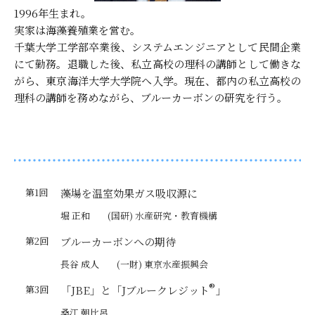
1996年生まれ。
実家は海藻養殖業を営む。
千葉大学工学部卒業後、システムエンジニアとして民間企業
にて勤務。退職した後、私立高校の理科の講師として働きな
がら、東京海洋大学大学院へ入学。現在、都内の私立高校の
理科の講師を務めながら、ブルーカーボンの研究を行う。
第1回
藻場を温室効果ガス吸収源に
堀 正和
(国研) 水産研究・教育機構
第2回
ブルーカーボンへの期待
長谷 成人
(一財) 東京水産振興会
®
第3回
「JBE」と「Jブルークレジット
」
桑江 朝比呂