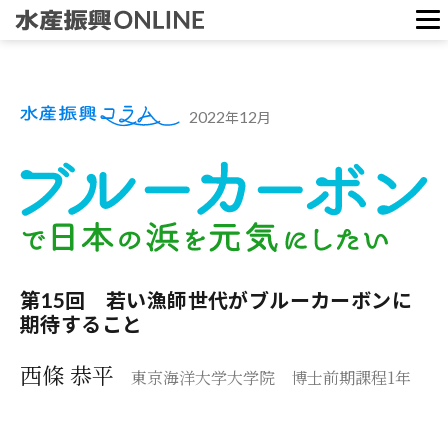
ホーム
2022
12
年
月
水産振興ウェブ版
水産振興コラム
資料館
第15回 若い漁師世代がブルーカーボンに
期待すること
西條 恭平
東京海洋大学大学院 博士前期課程1年