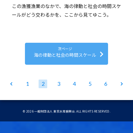
この漁獲漁業のなかで、海の律動と社会の時間スケ
ールがどう交わるかを、ここから見てゆこう。
次ページ
海の律動と社会の時間スケール
1
2
3
4
5
6
前
次
ペー
ペー
ジ
ジ
©
2026
一般財団法人 東京水産振興会. ALL RIGHTS RESERVED.