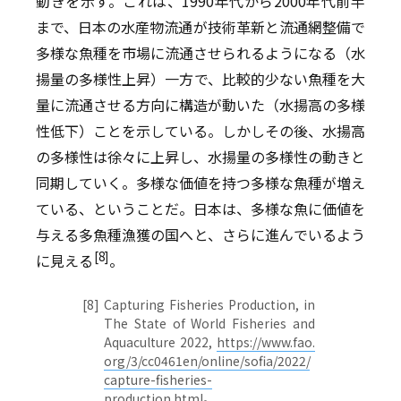
動きを示す。これは、1990年代から2000年代前半
まで、日本の水産物流通が技術革新と流通網整備で
多様な魚種を市場に流通させられるようになる（水
揚量の多様性上昇）一方で、比較的少ない魚種を大
量に流通させる方向に構造が動いた（水揚高の多様
性低下）ことを示している。しかしその後、水揚高
の多様性は徐々に上昇し、水揚量の多様性の動きと
同期していく。多様な価値を持つ多様な魚種が増え
ている、ということだ。日本は、多様な魚に価値を
与える多魚種漁獲の国へと、さらに進んでいるよう
[8]
に見える
。
[8]
Capturing Fisheries Production, in
The State of World Fisheries and
Aquaculture 2022,
https://www.fao.
org/3/cc0461en/online/sofia/2022/
capture-fisheries-
production.html
。