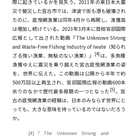
際に起きているかを見失う。2011年の東日本大震
災で被災した宮古市では、津波で街も港も破壊され
たのに、底曳網漁業は同年4月から再開し、漁獲高
は増加し続けている。2023年3月末に首相官邸国際
広報として出された動画『The Unknown Strong
and Waste-Free Fishing Industry of Iwate（知られ
[4]
ざる強い漁業、無駄のない漁業）』
は、多魚種
漁獲ゆえに震災を乗り越えた宮古底曳網漁業の姿
を、世界に伝えた。この動画は公開から半年で約
500万回以上再生され、官邸国際広報の動画600本
[5]
余りのなかで歴代最多視聴の一つとなった
。宮
古の底曳網漁業の経験は、日本のみならず世界にと
っても、大きな意味を持っているのではないだろう
か。
[4]
「The Unknown Strong and