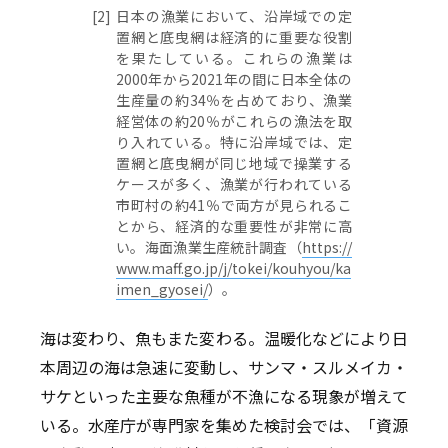
[2]
日本の漁業において、沿岸域での定
置網と底曳網は経済的に重要な役割
を果たしている。これらの漁業は
2000年から2021年の間に日本全体の
生産量の約34％を占めており、漁業
経営体の約20％がこれらの漁法を取
り入れている。特に沿岸域では、定
置網と底曳網が同じ地域で操業する
ケースが多く、漁業が行われている
市町村の約41％で両方が見られるこ
とから、経済的な重要性が非常に高
い。海面漁業生産統計調査（
https://
www.maff.go.jp/j/tokei/kouhyou/ka
imen_gyosei/
）。
海は変わり、魚もまた変わる。温暖化などにより日
本周辺の海は急速に変動し、サンマ・スルメイカ・
サケといった主要な魚種が不漁になる現象が増えて
いる。水産庁が専門家を集めた検討会では、「資源