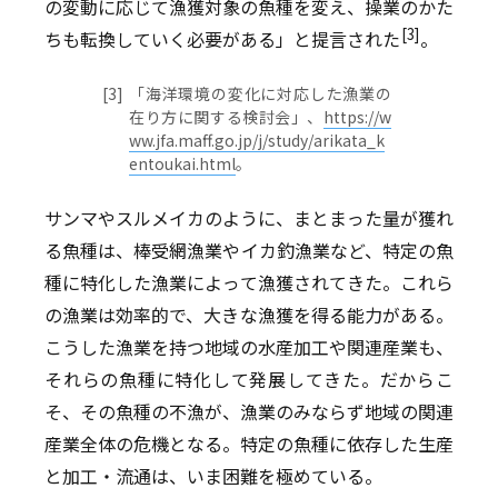
の変動に応じて漁獲対象の魚種を変え、操業のかた
[3]
ちも転換していく必要がある」と提言された
。
[3]
「海洋環境の変化に対応した漁業の
在り方に関する検討会」、
https://w
ww.jfa.maff.go.jp/j/study/arikata_k
entoukai.html
。
サンマやスルメイカのように、まとまった量が獲れ
る魚種は、棒受網漁業やイカ釣漁業など、特定の魚
種に特化した漁業によって漁獲されてきた。これら
の漁業は効率的で、大きな漁獲を得る能力がある。
こうした漁業を持つ地域の水産加工や関連産業も、
それらの魚種に特化して発展してきた。だからこ
そ、その魚種の不漁が、漁業のみならず地域の関連
産業全体の危機となる。特定の魚種に依存した生産
と加工・流通は、いま困難を極めている。