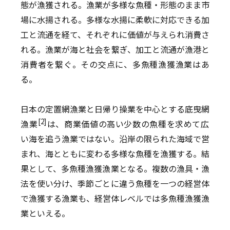
態が漁獲される。漁業が多様な魚種・形態のまま市
場に水揚される。多様な水揚に柔軟に対応できる加
工と流通を経て、それぞれに価値が与えられ消費さ
れる。漁業が海と社会を繋ぎ、加工と流通が漁港と
消費者を繋ぐ。その交点に、多魚種漁獲漁業はあ
る。
日本の定置網漁業と日帰り操業を中心とする底曳網
[2]
漁業
は、商業価値の高い少数の魚種を求めて広
い海を追う漁業ではない。沿岸の限られた海域で営
まれ、海とともに変わる多様な魚種を漁獲する。結
果として、多魚種漁獲漁業となる。複数の漁具・漁
法を使い分け、季節ごとに違う魚種を一つの経営体
で漁獲する漁業も、経営体レベルでは多魚種漁獲漁
業といえる。