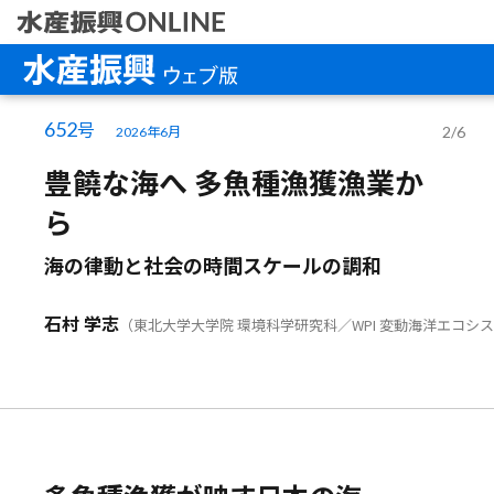
ホーム
652
号
2/6
水産振興ウ
2026年6月
豊饒な海へ 多魚種漁獲漁業か
水産振興コ
ら
海の律動と社会の時間スケールの調和
石村 学志
（東北大学大学院 環境科学研究科／WPI 変動海洋エコシ