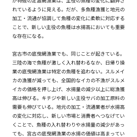
が特徴の定置網漁業は、主役の魚種の変化に翻弄さ
れているように見える。だが、多魚種漁獲と地元の
加工・流通が協調して魚種の変化に柔軟に対応する
ことで、新しい主役の魚種は水揚高においても重要
な存在になる。
宮古市の底曳網漁業でも、同じことが起きている。
三陸の海で魚種が激しく入れ替わるなか、日帰り操
業の底曳網漁業は特定の魚種を追わない。スルメイ
カの漁獲が減っても、全国的なイカの不漁がスルメ
イカの価格を押し上げ、水揚量の減少以上に総漁獲
高は伸びる。キチジや新しい主役サバの加工原料の
需要も伸びている。地元の加工・流通業者が水揚高
の変化に対応し、新しい市場と消費者へつなげてい
くことで、魚種の入れ替わりや水揚量の減少があっ
ても、宮古の底曳網漁業の水揚の価値は高まってい