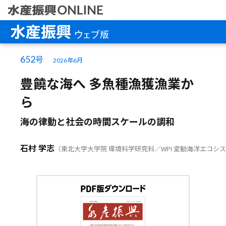
ホーム
652
号
水産振興ウ
2026年6月
豊饒な海へ 多魚種漁獲漁業か
水産振興コ
ら
海の律動と社会の時間スケールの調和
石村 学志
（東北大学大学院 環境科学研究科／WPI 変動海洋エコシ