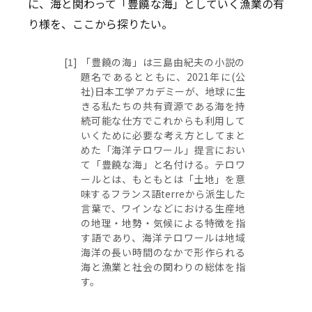
に、海と関わって「豊饒な海」としていく漁業の有
り様を、ここから探りたい。
[1]
「豊饒の海」は三島由紀夫の小説の
題名であるとともに、2021年に(公
社)日本工学アカデミーが、地球に生
きる私たちの共有資源である海を持
続可能な仕方でこれからも利用して
いくために必要な考え方としてまと
めた「海洋テロワール」提言におい
て「豊饒な海」と名付ける。テロワ
ールとは、もともとは「土地」を意
味するフランス語terreから派生した
言葉で、ワインなどにおける生産地
の地理・地勢・気候による特徴を指
す語であり、海洋テロワールは地域
海洋の長い時間のなかで形作られる
海と漁業と社会の関わりの総体を指
す。