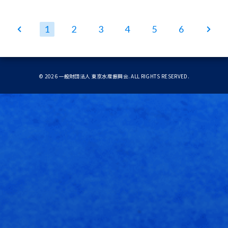
1
2
3
4
5
6
ホ
次
ーム
ペー
ジ
©
2026
一般財団法人 東京水産振興会. ALL RIGHTS RESERVED.